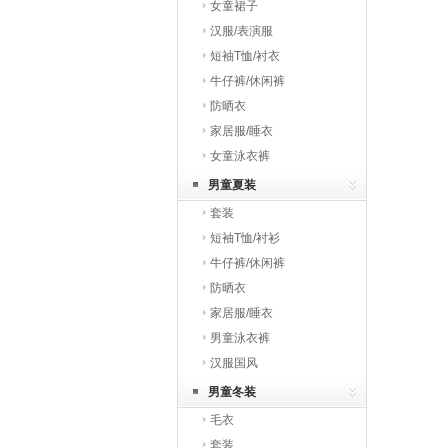
女童裙子
汉服/表演服
短袖T恤/衬衣
牛仔裤/休闲裤
防晒衣
家居服/睡衣
女童泳衣裤
男童夏装
套装
短袖T恤/衬衫
牛仔裤/休闲裤
防晒衣
家居服/睡衣
男童泳衣裤
汉服国风
男童冬装
毛衣
套装