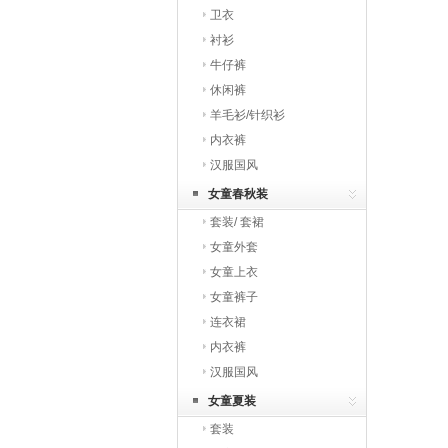
卫衣
衬衫
牛仔裤
休闲裤
羊毛衫/针织衫
内衣裤
汉服国风
女童春秋装
套装/ 套裙
女童外套
女童上衣
女童裤子
连衣裙
内衣裤
汉服国风
女童夏装
套装