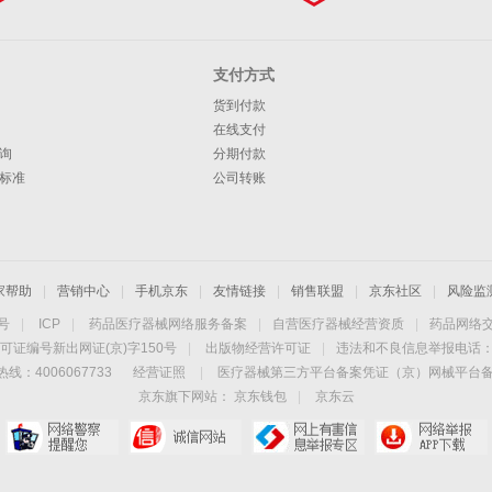
支付方式
货到付款
在线支付
询
分期付款
标准
公司转账
家帮助
|
营销中心
|
手机京东
|
友情链接
|
销售联盟
|
京东社区
|
风险监
4号
|
ICP
|
药品医疗器械网络服务备案
|
自营医疗器械经营资质
|
药品网络
可证编号新出网证(京)字150号
|
出版物经营许可证
|
违法和不良信息举报电话：40
线：4006067733
经营证照
|
医疗器械第三方平台备案凭证（京）网械平台备字（
京东旗下网站：
京东钱包
|
京东云