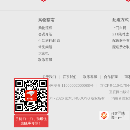
购物指南
配送方式
购物流程
上门自提
会员介绍
211限时达
生活旅行/团购
配送服务查
常见问题
配送费收取
大家电
联系客服
关于我们
|
联系我们
|
联系客服
|
合作招商
|
商
京公网安备 11000002000088号
|
京ICP备1104170
互联网出版许
Copyright © 2004 -
2026
京东JINGDONG 版权所有
|
消费者维权热
手机扫一扫，劲爆优
惠触手可得！
手机扫一扫，劲爆优
惠触手可得！