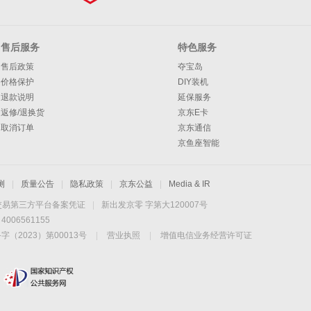
售后服务
特色服务
售后政策
夺宝岛
价格保护
DIY装机
退款说明
延保服务
返修/退换货
京东E卡
取消订单
京东通信
京鱼座智能
测
|
质量公告
|
隐私政策
|
京东公益
|
Media & IR
交易第三方平台备案凭证
|
新出发京零 字第大120007号
06561155
2023）第00013号
|
营业执照
|
增值电信业务经营许可证