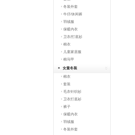
冬装外套
牛仔/休闲裤
羽绒服
保暖内衣
卫衣/打底衫
棉衣
儿童家居服
棉马甲
女童冬装
棉衣
套装
毛衣针织衫
卫衣打底衫
裤子
保暖内衣
羽绒服
冬装外套