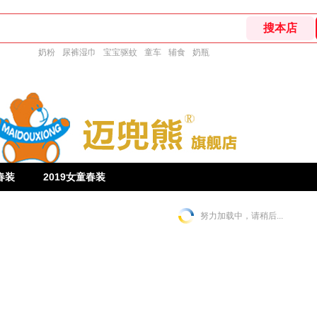
奶粉
尿裤湿巾
宝宝驱蚊
童车
辅食
奶瓶
春装
2019女童春装
努力加载中，请稍后...