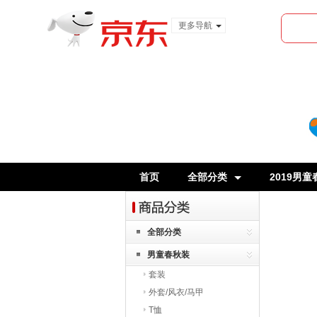
更多导航
服装城
食品
金融
首页
全部分类
2019男童
全部分类
男童春秋装
套装
外套/风衣/马甲
T恤