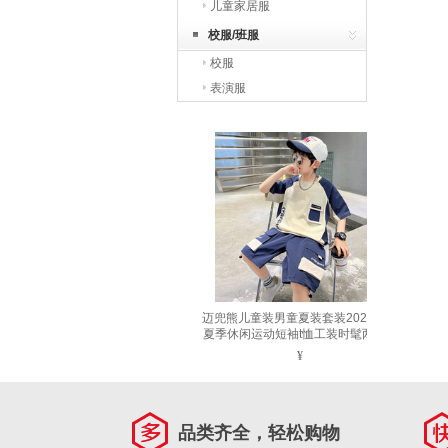
儿童家居服
校服/班服
校服
表演服
迈兜熊儿童装男童夏装套装2026新款
夏季休闲运动短袖t恤工装时髦两件套
藏青色 【2322款】 150 建议身高
¥
135-145cm
品类齐全，轻松购物